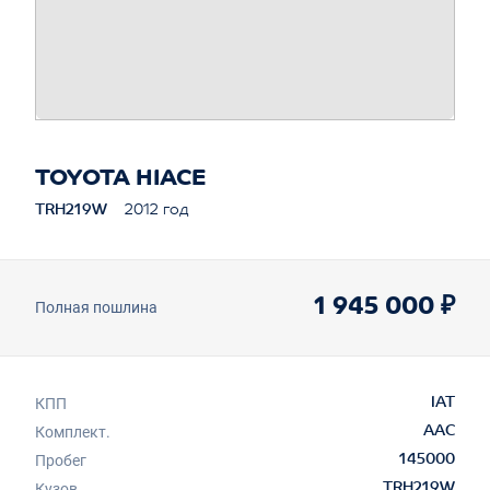
TOYOTA HIACE
TRH219W
2012 год
1 945 000 ₽
Полная пошлина
КПП
IAT
Комплект.
AAC
Пробег
145000
Кузов
TRH219W