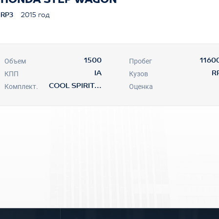
HONDA STEP WAGON
RP3
2015 год
Объем
Пробег
1500
1160
КПП
Кузов
IA
R
Комплект.
Оценка
COOL SPIRIT...