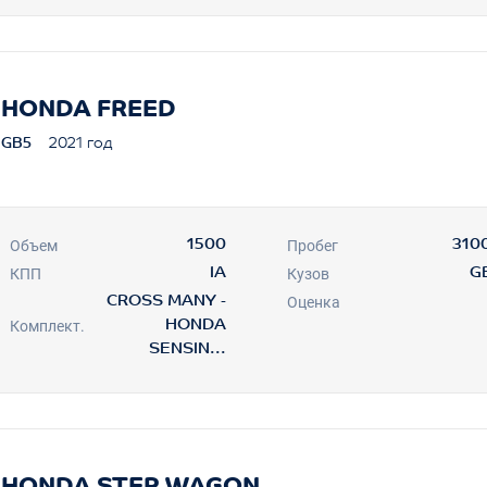
HONDA FREED
GB5
2021 год
Объем
Пробег
1500
310
КПП
Кузов
IA
G
Оценка
CROSS MANY -
Комплект.
HONDA
SENSIN...