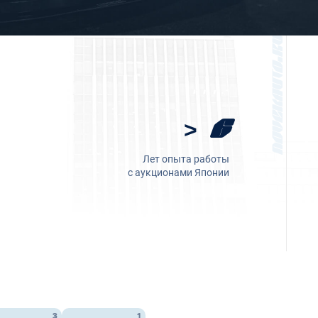
> 6
Лет опыта работы
с аукционами Японии
3
1